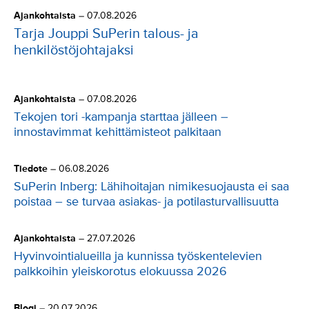
Ajankohtaista
–
07.08.2026
Tarja Jouppi SuPerin talous- ja
henkilöstöjohtajaksi
Ajankohtaista
–
07.08.2026
Tekojen tori -kampanja starttaa jälleen –
innostavimmat kehittämisteot palkitaan
Tiedote
–
06.08.2026
SuPerin Inberg: Lähihoitajan nimikesuojausta ei saa
poistaa – se turvaa asiakas- ja potilasturvallisuutta
Ajankohtaista
–
27.07.2026
Hyvinvointialueilla ja kunnissa työskentelevien
palkkoihin yleiskorotus elokuussa 2026
Blogi
–
20.07.2026